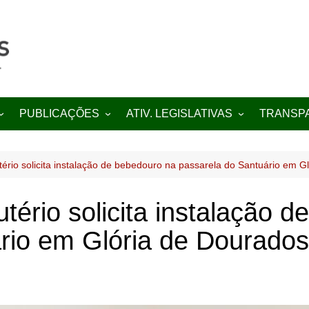
PUBLICAÇÕES
ATIV. LEGISLATIVAS
TRANSP
Projetos de Lei
Indicações
Portal da
Decretos
Moções
Diário Ofic
tério solicita instalação de bebedouro na passarela do Santuário em G
Editais
Requerimentos
utério solicita instalação 
rio em Glória de Dourados