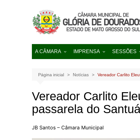
Ir
para
o
conteúdo
A CÂMARA
IMPRENSA
SESSÕES
História
NOTÍCIAS
Pautas
Regimento Interno
Galeria de Transmissões
Página inicial
Notícias
Vereador Carlito Eleu
Lei Orgânica
Vereador Carlito Ele
passarela do Santuá
JB Santos – Câmara Municipal