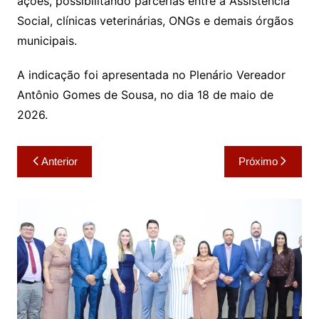
ações, possibilitando parcerias entre a Assistência
Social, clínicas veterinárias, ONGs e demais órgãos
municipais.
A indicação foi apresentada no Plenário Vereador
Antônio Gomes de Sousa, no dia 18 de maio de
2026.
Navegação
Anterior
Próximo
de
Post