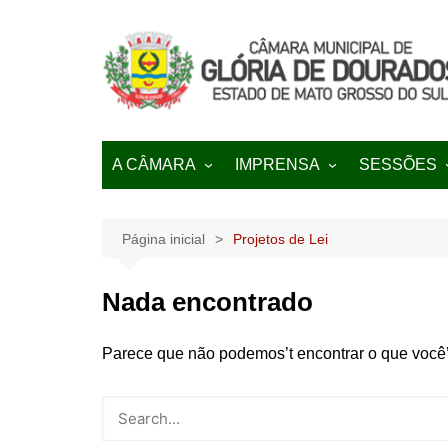
Ir
para
o
conteúdo
A CÂMARA
IMPRENSA
SESSÕES
História
NOTÍCIAS
Pautas
Regimento Interno
Galeria de Transmissões
Página inicial
Projetos de Lei
Lei Orgânica
Nada encontrado
Parece que não podemos’t encontrar o que você’