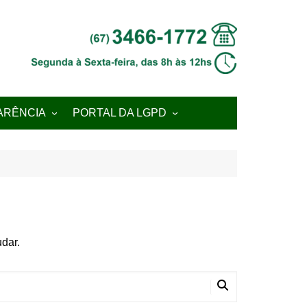
ARÊNCIA
PORTAL DA LGPD
 Transparência
Sobre a LGPD
ial
Plano de Ação/ROADMAP
Grupo de Trabalho –
GT.LGPD
Encarregado de Dados
Pessoais (DPO)
dar.