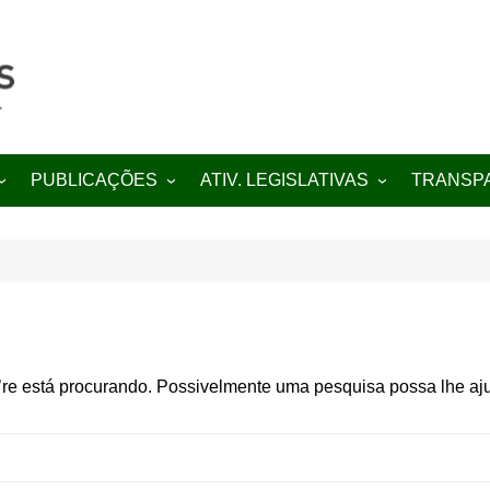
PUBLICAÇÕES
ATIV. LEGISLATIVAS
TRANSP
Projetos de Lei
Indicações
Portal da
Decretos
Moções
Diário Ofic
Editais
Requerimentos
re está procurando. Possivelmente uma pesquisa possa lhe aju