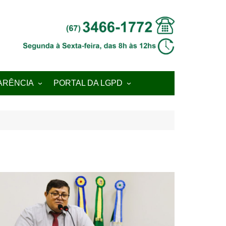
ARÊNCIA
PORTAL DA LGPD
 Transparência
Sobre a LGPD
ial
Plano de Ação/ROADMAP
Grupo de Trabalho –
GT.LGPD
Encarregado de Dados
Pessoais (DPO)