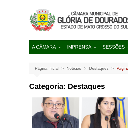
Ir
para
o
conteúdo
A CÂMARA
IMPRENSA
SESSÕES
História
NOTÍCIAS
Pautas
Regimento Interno
Galeria de Transmissões
Página inicial
Notícias
Destaques
Págin
Lei Orgânica
Categoria:
Destaques