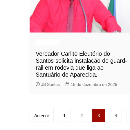
Destaques
Vereador Carlito Eleutério do
Santos solicita instalação de guard-
rail em rodovia que liga ao
Santuário de Aparecida.
JB Santos
15 de dezembro de 2025
Paginação
Anterior
1
2
3
4
de