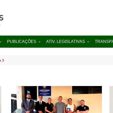
PUBLICAÇÕES
ATIV. LEGISLATIVAS
TRANSP
Projetos de Lei
Indicações
Portal da
Decretos
Moções
Diário Ofic
a 3
Editais
Requerimentos