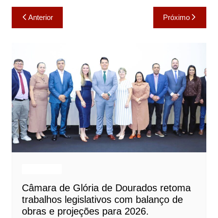
Navegação
Anterior
Próximo
de
Post
Destaques
Câmara de Glória de Dourados retoma
trabalhos legislativos com balanço de
obras e projeções para 2026.