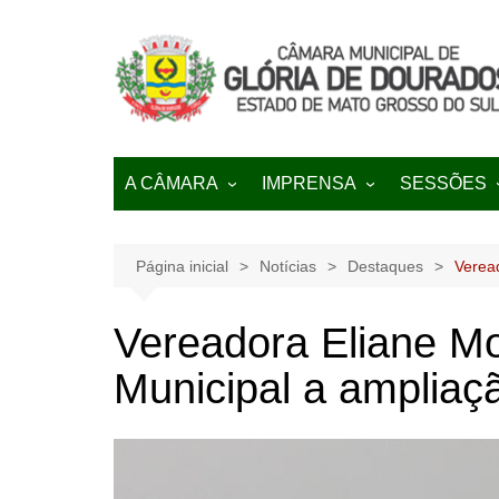
Ir
para
o
conteúdo
A CÂMARA
IMPRENSA
SESSÕES
História
NOTÍCIAS
Pautas
Regimento Interno
Galeria de Transmissões
Página inicial
Notícias
Destaques
Veread
Lei Orgânica
Vereadora Eliane Mon
Municipal a ampliaç