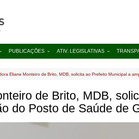
PUBLICAÇÕES
ATIV. LEGISLATIVAS
TRANSP
Projetos de Lei
Indicações
Portal da
Decretos
Moções
Diário Ofic
ora Eliane Monteiro de Brito, MDB, solicita ao Prefeito Municipal a 
Editais
Requerimentos
teiro de Brito, MDB, solici
ão do Posto de Saúde de 