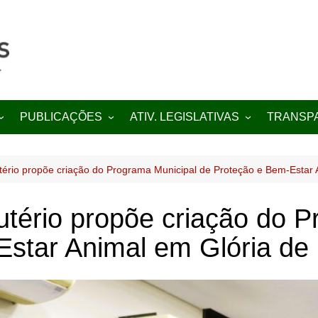
PUBLICAÇÕES
ATIV. LEGISLATIVAS
TRANSP
Projetos de Lei
Indicações
Portal da
Decretos
Moções
Diário Ofic
utério propõe criação do Programa Municipal de Proteção e Bem-Estar
Editais
Requerimentos
eutério propõe criação do 
Estar Animal em Glória de