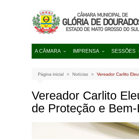
Ir
para
o
conteúdo
A CÂMARA
IMPRENSA
SESSÕES
História
NOTÍCIAS
Pautas
Regimento Interno
Galeria de Transmissões
Página inicial
Notícias
Vereador Carlito Ele
Lei Orgânica
Vereador Carlito El
de Proteção e Bem-